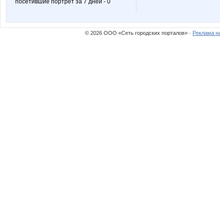
посетившие портрет за 7 дней - 0
Lusien_send
Lyolya
© 2026 ООО «Сеть городских порталов» ·
Реклама н
N@T@LK@
Nata.li
OGUL
OXMA
Rovich
Sc@rle
Sovvenok
Sunn