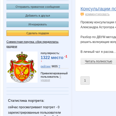
7L
Afroditt
Отправить приватное сообщение
Консультации п
комментировать
Добавить в друзья
Провожу консультации
Игнорировать
Anntu
Annyy
Александра Астрогора 
Сделать подарок
Разбор по ДВУМ методик
Совместная покупка: сбор предоплаты,
решить волнующие воп
раздачи
DOSA
Diamond 
В личный чат я расска...
популярность:
-1
1322 место
↓
Читать полностью
рейтинг
9655
?
Jannet17
Janny-5
Привилегированный
пользователь
5
уровня
1
Kristi-S
LAPOCHKI
Статистика портрета:
сейчас просматривают портрет - 0
зарегистрированные пользователи