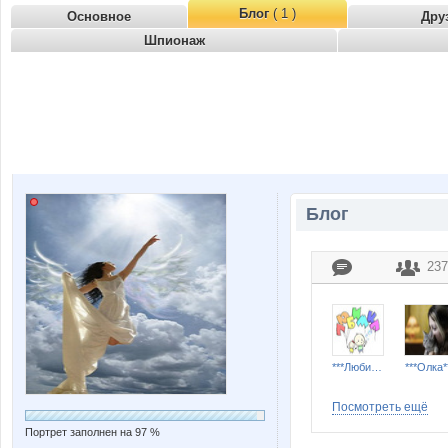
Блог
( 1 )
Основное
Дру
Шпионаж
Блог
237
***Любимка***
***Олка*
Посмотреть ещё
Портрет заполнен на 97 %